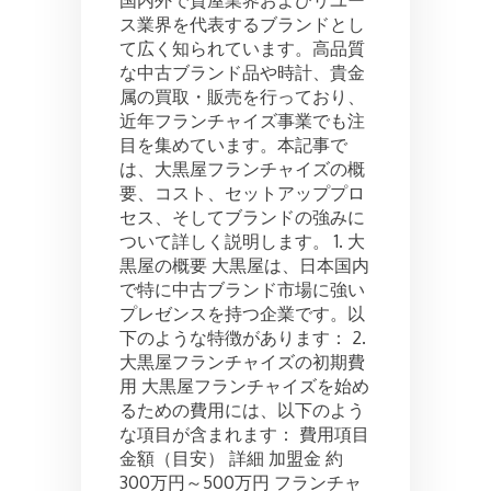
フ
ス業界を代表するブランドとし
ラ
ン
て広く知られています。高品質
チ
な中古ブランド品や時計、貴金
ャ
属の買取・販売を行っており、
イ
近年フランチャイズ事業でも注
ズ:
目を集めています。本記事で
コ
は、大黒屋フランチャイズの概
ス
ト
要、コスト、セットアッププロ
と
セス、そしてブランドの強みに
セ
ついて詳しく説明します。 1. 大
ッ
黒屋の概要 大黒屋は、日本国内
ト
で特に中古ブランド市場に強い
ア
プレゼンスを持つ企業です。以
ッ
プ
下のような特徴があります： 2.
プ
大黒屋フランチャイズの初期費
ロ
用 大黒屋フランチャイズを始め
セ
るための費用には、以下のよう
ス
な項目が含まれます： 費用項目
金額（目安） 詳細 加盟金 約
300万円～500万円 フランチャ