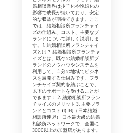
フ
婚相談業界は少子化や晩婚化の
ラ
影響で成長が続いており、安定
ン
的な収益が期待できます。ここ
チ
では、結婚相談所フランチャイ
ャ
ズの仕組み、コスト、主要なブ
イ
ランドについて詳しく説明しま
ズ:
コ
す。 1. 結婚相談所フランチャイ
ス
ズとは？ 結婚相談所フランチャ
ト
イズとは、既存の結婚相談所ブ
と
ランドのノウハウやシステムを
プ
利用して、自分の地域でビジネ
ロ
スを展開する仕組みです。フラ
セ
ス
ンチャイズ契約を結ぶことで、
の
以下のサポートを受けることが
概
できます： 2. 結婚相談所フラン
要
チャイズのメリット 3. 主要ブラ
ンドとコスト (1) IBJ（日本結婚
相談所連盟） 日本最大級の結婚
相談所ネットワークで、全国に
3000以上の加盟店があります。