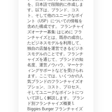
を、日本語で段階的に作成しま
ャ
イ
す。以下は、ブランド、コス
ズ
ト、そして他のユニークなポイ
オ
ント（USP）についての情報を
ー
含めた構成です。 フランチャイ
ナ
ズオーナー募集: はじめに フラ
ー
ンチャイズとは、既存の成功し
募
集:
たビジネスモデルを利用して、
コ
独自の店舗を運営できるビジネ
ス
スモデルのことです。フランチ
ト
ャイズを通じて、ブランドの知
と
名度、運営ノウハウ、マーケテ
プ
ィングサポートなどを受けられ
ロ
セ
ます。ここでは、いくつかの人
ス
気ブランドのフランチャイズオ
プション、コスト、プロセス、
そしてユニークなポイントにつ
いて詳しく解説します。 ブラン
ド別フランチャイズ概要 1.
Biggies Burger フランチャイズ