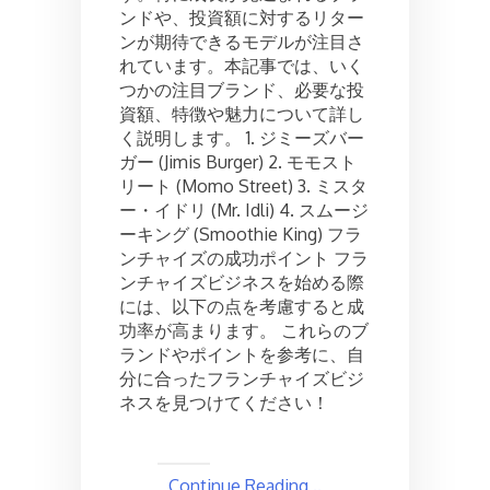
ン
ンドや、投資額に対するリター
チ
ンが期待できるモデルが注目さ
ャ
れています。本記事では、いく
イ
つかの注目ブランド、必要な投
ズ:
資額、特徴や魅力について詳し
コ
く説明します。 1. ジミーズバー
ス
ト
ガー (Jimis Burger) 2. モモスト
と
リート (Momo Street) 3. ミスタ
必
ー・イドリ (Mr. Idli) 4. スムージ
要
ーキング (Smoothie King) フラ
条
ンチャイズの成功ポイント フラ
件
ンチャイズビジネスを始める際
には、以下の点を考慮すると成
功率が高まります。 これらのブ
ランドやポイントを参考に、自
分に合ったフランチャイズビジ
ネスを見つけてください！
Continue Reading ..