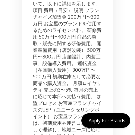
いて、以下に詳細を示します。
項目 費用（目安） 説明 フラン
チャイズ加盟金 200万円〜300
万円 お宝屋のブランドを使用す
るためのライセンス料。 研修費
用 50万円〜100万円 商品の買
取・販売に関する研修費用。 開
業準備費用（店舗改装） 500万
円〜800万円 店舗設計、内装工
事、設備導入費用。 運転資金
（在庫購入費用） 300万円〜
500万円 初期在庫として必要な
商品の購入資金。 月額ロイヤリ
ティ 売上の3〜5% 毎月の売上
に応じて本部へ支払う費用。 加
盟プロセス お宝屋フランチャイ
ズのUSP（ユニークセリングポ
イント） お宝屋フランチャイズ
Apply For Brands
は、初期費用や運営コストを正
しく理解し、地域ニーズに応じ