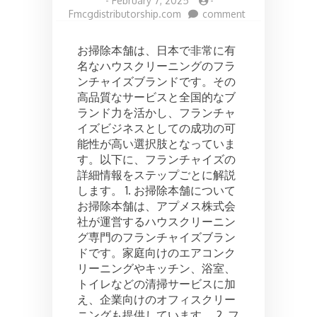
-
February 7, 2025
-
on
Fmcgdistributorship.com
comment
お
掃
お掃除本舗は、日本で非常に有
除
名なハウスクリーニングのフラ
本
ンチャイズブランドです。その
舗
フ
高品質なサービスと全国的なブ
ラ
ランド力を活かし、フランチャ
ン
イズビジネスとしての成功の可
チ
能性が高い選択肢となっていま
ャ
す。以下に、フランチャイズの
イ
詳細情報をステップごとに解説
ズ:
コ
します。 1. お掃除本舗について
ス
お掃除本舗は、アプメス株式会
ト
社が運営するハウスクリーニン
と
グ専門のフランチャイズブラン
開
ドです。家庭向けのエアコンク
業
リーニングやキッチン、浴室、
プ
ロ
トイレなどの清掃サービスに加
セ
え、企業向けのオフィスクリー
ス
ニングも提供しています。 2. フ