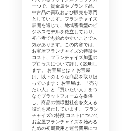
一つで、貴金属やブランド品、
ラ
ン
中古品の買取および販売を専門
チ
としています。フランチャイズ
ャ
展開を通じて、地域密着型のビ
イ
ジネスモデルを確立しており、
ズ:
初心者でも始めやすいことで人
コ
気があります。この内容では、
ス
ト
お宝屋フランチャイズの特徴や
と
コスト、フランチャイズ加盟の
プ
プロセスについて詳しく説明し
ロ
ます。 お宝屋とは？ お宝屋
セ
は、以下のような商品を取り扱
ス
っています： お宝屋は、「売り
たい人」と「買いたい人」をつ
なぐプラットフォームを提供
し、商品の循環型社会を支える
役割を果たしています。 フラン
チャイズの特徴 コストについて
お宝屋フランチャイズを始める
ための初期費用と運営費用につ