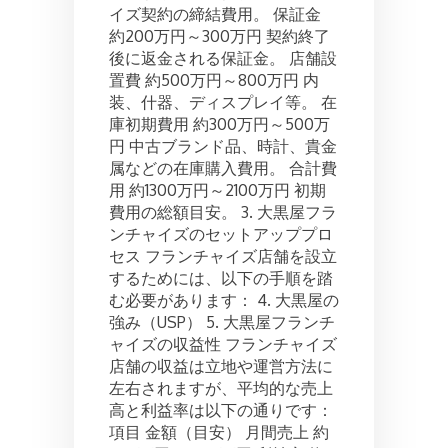
イズ契約の締結費用。 保証金
約200万円～300万円 契約終了
後に返金される保証金。 店舗設
置費 約500万円～800万円 内
装、什器、ディスプレイ等。 在
庫初期費用 約300万円～500万
円 中古ブランド品、時計、貴金
属などの在庫購入費用。 合計費
用 約1300万円～2100万円 初期
費用の総額目安。 3. 大黒屋フラ
ンチャイズのセットアッププロ
セス フランチャイズ店舗を設立
するためには、以下の手順を踏
む必要があります： 4. 大黒屋の
強み（USP） 5. 大黒屋フランチ
ャイズの収益性 フランチャイズ
店舗の収益は立地や運営方法に
左右されますが、平均的な売上
高と利益率は以下の通りです：
項目 金額（目安） 月間売上 約