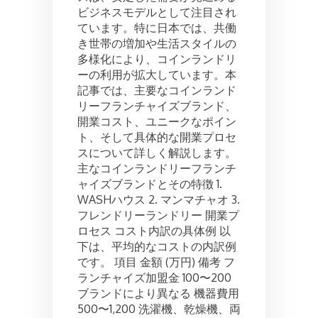
ビジネスモデルとして注目され
ン
ド
ています。特に日本では、共働
リ
き世帯の増加や生活スタイルの
ー
多様化により、コインランドリ
フ
ーの利用が拡大しています。本
ラ
記事では、主要なコインランド
ン
リーフランチャイズブランド、
チ
ャ
開業コスト、ユニークなポイン
イ
ト、そして具体的な開業プロセ
ズ:
スについて詳しく解説します。
コ
主なコインランドリーフランチ
ス
ャイズブランドとその特徴 1.
ト
WASHハウス 2. マンマチャオ 3.
と
開
フレンドリーランドリー 開業プ
業
ロセス コスト内訳の具体例 以
プ
下は、平均的なコストの内訳例
ロ
です。 項目 金額 (万円) 備考 フ
セ
ランチャイズ加盟金 100〜200
ス
ブランドにより異なる 機器費用
500〜1,200 洗濯機、乾燥機、両