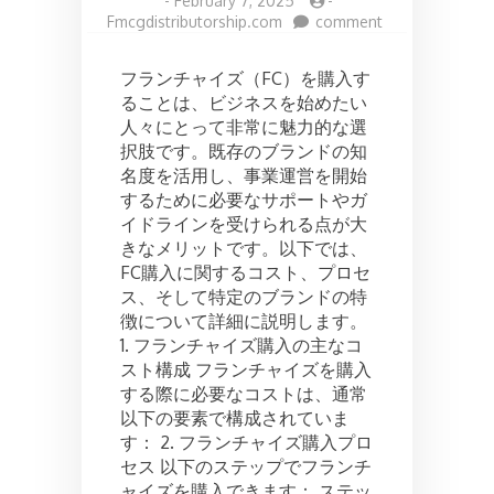
-
February 7, 2025
-
on
Fmcgdistributorship.com
comment
FC
購
フランチャイズ（FC）を購入す
入:
ることは、ビジネスを始めたい
コ
人々にとって非常に魅力的な選
ス
ト
択肢です。既存のブランドの知
と
名度を活用し、事業運営を開始
プ
するために必要なサポートやガ
ロ
イドラインを受けられる点が大
セ
きなメリットです。以下では、
ス
FC購入に関するコスト、プロセ
ス、そして特定のブランドの特
徴について詳細に説明します。
1. フランチャイズ購入の主なコ
スト構成 フランチャイズを購入
する際に必要なコストは、通常
以下の要素で構成されていま
す： 2. フランチャイズ購入プロ
セス 以下のステップでフランチ
ャイズを購入できます： ステッ