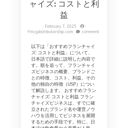
ャイズ: コストと利
益
-
February 7, 2025
-
on
Fmcgdistributorship.com
comment
お
す
以下は「おすすめフランチャイ
す
ズ: コストと利益」について、
め
日本語で詳細に説明した内容で
フ
ラ
す。順を追って、フランチャイ
ン
ズビジネスの概要、ブランドご
チ
との特徴、コスト、利益、その
ャ
他の独自の特徴（USP）につい
イ
て解説します。 おすすめフラン
ズ:
チャイズ: コストと利益 フラン
コ
ス
チャイズビジネスは、すでに確
ト
立されたブランド名や運営ノウ
と
ハウを活用してビジネスを展開
利
するための手段です。特に、日
益