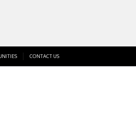
Get Business Investment Opportunities
Info for USA , UK, India
NITIES
CONTACT US