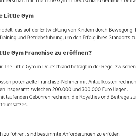
rtnerschaft mit The Little Gym in Deutschland detailliert betra
e Little Gym
odell, das auf der Entwicklung von Kindern durch Bewegung, M
raining und Betriebsführung, um den Erfolg ihres Standorts zu
ittle Gym Franchise zu eröffnen?
ür The Little Gym in Deutschland beträgt in der Regel zwische
ssen potenzielle Franchise-Nehmer mit Anlaufkosten rechnen, 
nen insgesamt zwischen 200.000 und 300.000 Euro liegen.
 laufenden Gebühren rechnen, die Royalties und Beiträge zu
uttoumsatzes.
ch zu führen, sind bestimmte Anforderungen zu erfüllen: