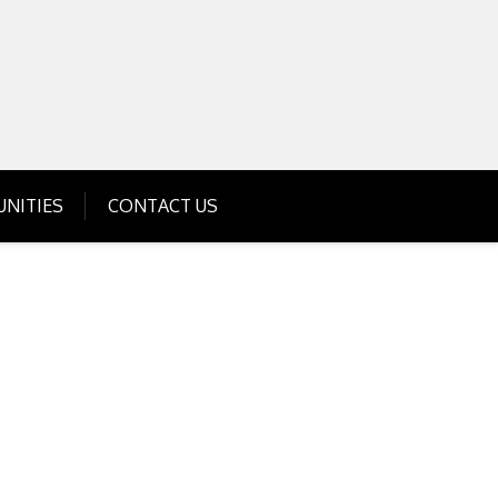
Get Business Investment Opportunities
Info for USA , UK, India
NITIES
CONTACT US