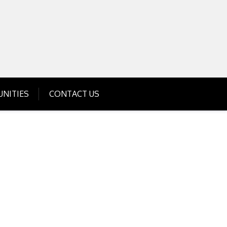
Get Business Investment Opportunities
Info for USA , UK, India
NITIES
CONTACT US