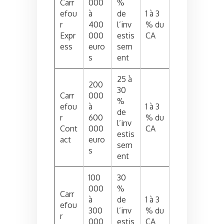
Carr
000
%
efou
à
de
1 à 3
r
400
l’inv
% du
Expr
000
estis
CA
ess
euro
sem
s
ent
25 à
200
30
Carr
000
%
efou
à
1 à 3
de
r
600
% du
l’inv
Cont
000
CA
estis
act
euro
sem
s
ent
100
30
000
%
Carr
à
de
1 à 3
efou
300
l’inv
% du
r
000
estis
CA