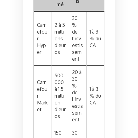
is
mé
30
Carr
2 à 5
%
efou
milli
de
1 à 3
r
ons
l’inv
% du
Hyp
d’eur
estis
CA
er
os
sem
ent
20 à
500
30
Carr
000
%
efou
à 1,5
1 à 3
de
r
milli
% du
l’inv
Mark
on
CA
estis
et
d’eur
sem
os
ent
150
30