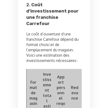
2.
Coût
d’investissement pour
une franchise
Carrefour
Le coût d’ouverture d’une
franchise Carrefour dépend du
format choisi et de
l’emplacement du magasin.
Voici une estimation des
investissements nécessaires :
Inve
App
stiss
For
ort
eme
mat
pers
Red
nt
de
onn
eva
tota
mag
el
nce
l
asin
requ
esti