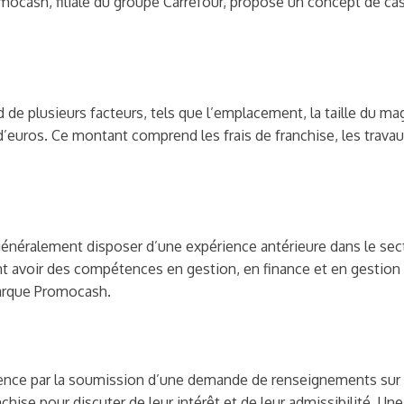
omocash, filiale du groupe Carrefour, propose un concept de cas
de plusieurs facteurs, tels que l’emplacement, la taille du maga
 d’euros. Ce montant comprend les frais de franchise, les travau
énéralement disposer d’une expérience antérieure dans le secte
ent avoir des compétences en gestion, en finance et en gestion
 marque Promocash.
ce par la soumission d’une demande de renseignements sur le 
hise pour discuter de leur intérêt et de leur admissibilité. Un