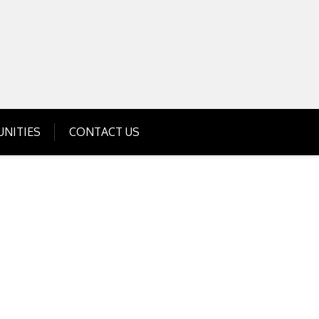
Get Business Investment Opportunities
Info for USA , UK, India
NITIES
CONTACT US