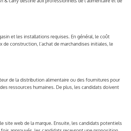
h & carry destiné aux professionnels de l’alimentaire et de
sin et les installations requises. En général, le coût
x de construction, l’achat de marchandises initiales, le
ur de la distribution alimentaire ou des fournitures pour
 des ressources humaines. De plus, les candidats doivent
site web de la marque. Ensuite, les candidats potentiels
e fois approuvés, les candidats recevront une proposition