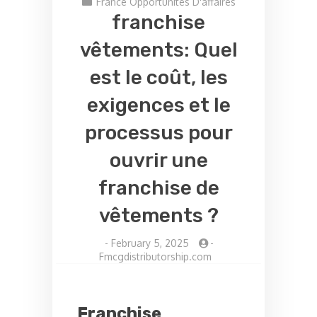
France Opportunités D'affaires
franchise
vêtements: Quel
est le coût, les
exigences et le
processus pour
ouvrir une
franchise de
vêtements ?
-
February 5, 2025
-
Fmcgdistributorship.com
Franchise