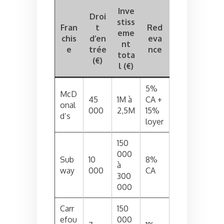
Inve
Droi
stiss
Fran
t
Red
eme
chis
d’en
eva
nt
e
trée
nce
tota
(€)
l (€)
5%
McD
45
1M à
CA +
onal
000
2,5M
15%
d’s
loyer
150
000
Sub
10
8%
à
way
000
CA
300
000
Carr
150
efou
000