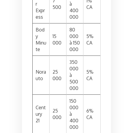
7
1%
r
à
500
CA
Expr
400
ess
000
Bod
80
y
15
000
5%
Minu
000
à 150
CA
te
000
350
000
Nora
25
5%
à
uto
000
CA
500
000
150
Cent
000
25
6%
ury
à
000
CA
21
400
000