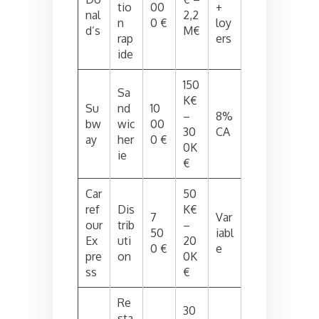
tio
00
+
nal
2,2
n
0 €
loy
d’s
M€
rap
ers
ide
150
Sa
K€
Su
nd
10
–
8%
bw
wic
00
30
CA
ay
her
0 €
0K
ie
€
Car
50
ref
Dis
K€
7
Var
our
trib
–
50
iabl
Ex
uti
20
0 €
e
pre
on
0K
ss
€
Re
30
sta