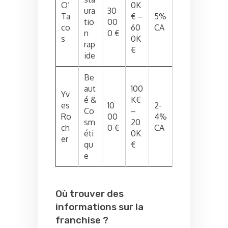
O’
0K
ura
30
Ta
€ –
5%
tio
00
co
60
CA
n
0 €
s
0K
rap
€
ide
Be
aut
100
Yv
é &
K€
es
10
2-
Co
–
Ro
00
4%
sm
20
ch
0 €
CA
éti
0K
er
qu
€
e
Où trouver des
informations sur la
franchise ?