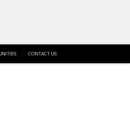
Get Business Investment Opportunities
Info for USA , UK, India
NITIES
CONTACT US