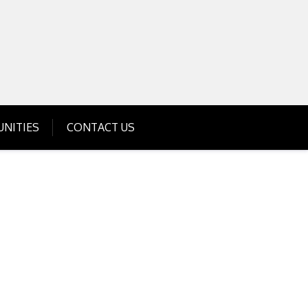
Get Business Investment Opportunities
Info for USA , UK, India
NITIES
CONTACT US