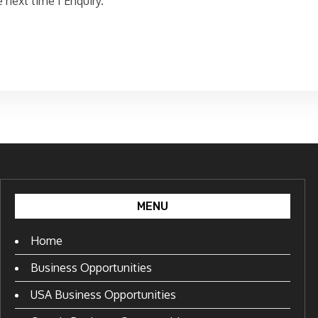
 next time I Enquiry.
MENU
Home
Business Opportunities
USA Business Opportunities