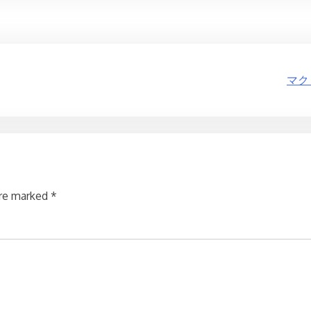
マク
are marked
*