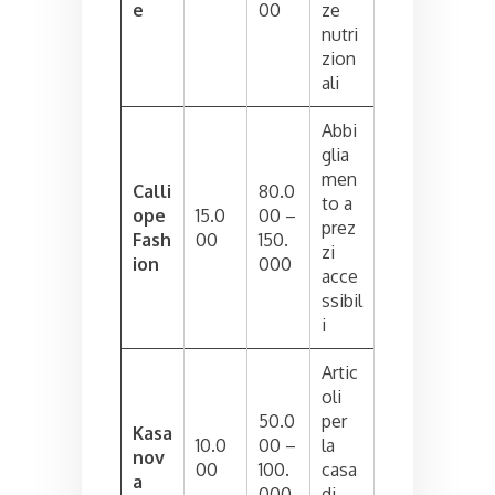
e
00
ze
nutri
zion
ali
Abbi
glia
men
Calli
80.0
to a
ope
15.0
00 –
prez
Fash
00
150.
zi
ion
000
acce
ssibil
i
Artic
oli
50.0
per
Kasa
10.0
00 –
la
nov
00
100.
casa
a
000
di