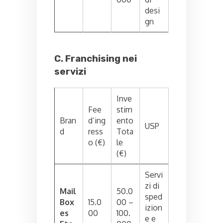
desi
gn
C. Franchising nei
servizi
Inve
Fee
stim
Bran
d’ing
ento
USP
d
ress
Tota
o (€)
le
(€)
Servi
zi di
Mail
50.0
sped
Box
15.0
00 –
izion
es
00
100.
e e