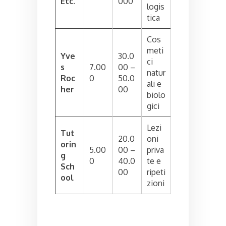
Etc.
000
logis
tica
Cos
meti
Yve
30.0
ci
s
7.00
00 –
natur
Roc
0
50.0
ali e
her
00
biolo
gici
Lezi
Tut
20.0
oni
orin
5.00
00 –
priva
g
0
40.0
te e
Sch
00
ripeti
ool
zioni