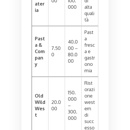
00
100.
di
ater
000
alta
ia
quali
tà
Past
Past
a
40.0
a &
fresc
7.50
00 –
Com
a e
0
80.0
pan
gastr
00
y
ono
mia
Rist
orazi
150.
Old
one
000
Wild
20.0
west
–
Wes
00
ern
300.
t
di
000
succ
esso