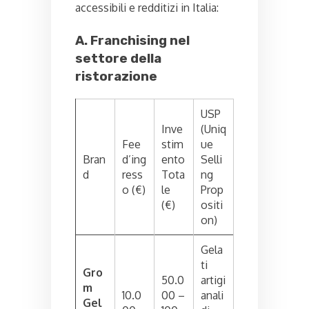
accessibili e redditizi in Italia:
A. Franchising nel
settore della
ristorazione
USP
Inve
(Uniq
Fee
stim
ue
Bran
d’ing
ento
Selli
d
ress
Tota
ng
o (€)
le
Prop
(€)
ositi
on)
Gela
ti
Gro
50.0
artigi
m
10.0
00 –
anali
Gel