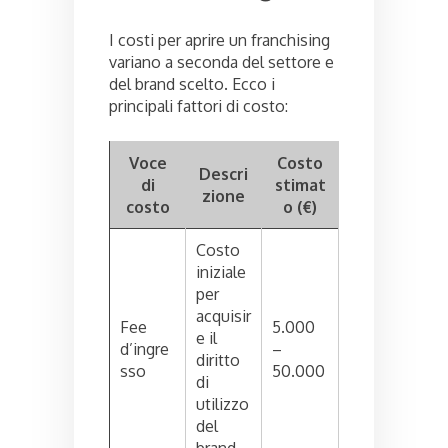
I costi per aprire un franchising
variano a seconda del settore e
del brand scelto. Ecco i
principali fattori di costo:
Voce
Costo
Descri
di
stimat
zione
costo
o (€)
Costo
iniziale
per
acquisir
Fee
5.000
e il
d’ingre
–
diritto
sso
50.000
di
utilizzo
del
brand