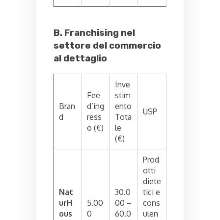
B. Franchising nel
settore del commercio
al dettaglio
Inve
Fee
stim
Bran
d’ing
ento
USP
d
ress
Tota
o (€)
le
(€)
Prod
otti
diete
Nat
30.0
tici e
urH
5.00
00 –
cons
ous
0
60.0
ulen