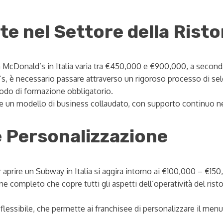
te nel Settore della Rist
n McDonald’s in Italia varia tra €450,000 e €900,000, a seconda
s, è necessario passare attraverso un rigoroso processo di sele
riodo di formazione obbligatorio.
 un modello di business collaudato, con supporto continuo nell
 e Personalizzazione
r aprire un Subway in Italia si aggira intorno ai €100,000 – €150
ompleto che copre tutti gli aspetti dell’operatività del ristora
essibile, che permette ai franchisee di personalizzare il menu 