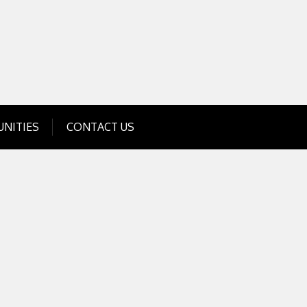
Get Business Investment Opportunities
Info for USA , UK, India
NITIES
CONTACT US