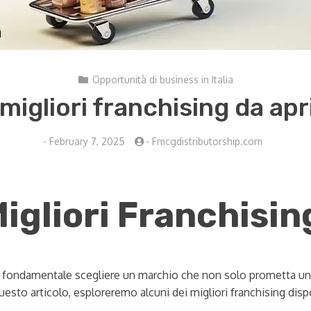
Opportunità di business in Italia
I migliori franchising da ap
-
February 7, 2025
-
Fmcgdistributorship.com
igliori Franchisin
a, è fondamentale scegliere un marchio che non solo prometta un
esto articolo, esploreremo alcuni dei migliori franchising disponi