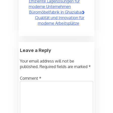
navigation
Effiziente Lagerlösungen für
moderne Unternehmen
Büromöbelfabrik in Ghaziabad:
Qualität und Innovation für
moderne Arbeitsplätze
Leave a Reply
Your email address will not be
published.
Required fields are marked
*
Comment
*