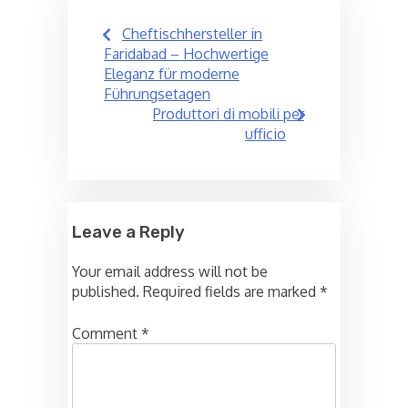
Post
Cheftischhersteller in
navigation
Faridabad – Hochwertige
Eleganz für moderne
Führungsetagen
Produttori di mobili per
ufficio
Leave a Reply
Your email address will not be
published.
Required fields are marked
*
Comment
*