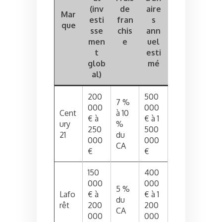
(inv
de
aire
Mar
esti
fran
s
que
sse
chis
ann
men
e
uel
t
esti
glob
mé
al)
200
500
7 %
000
000
Cent
à 10
€ à
€ à 1
ury
%
250
500
21
du
000
000
CA
€
€
150
400
000
000
5 %
Lafo
€ à
€ à 1
du
rêt
200
200
CA
000
000