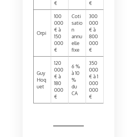
€
€
100
Coti
300
000
satio
000
€ à
n
€ à
Orpi
150
annu
800
000
elle
000
€
fixe
€
120
350
6 %
000
000
Guy
à 10
€ à
€ à 1
Hoq
%
180
000
uet
du
000
000
CA
€
€