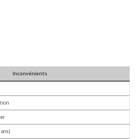
Inconvénients
tion
er
 ans)