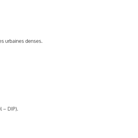
es urbaines denses.
l – DIP).