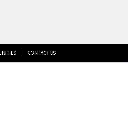
Get Business Investment Opportunities
Info for USA , UK, India
NITIES
CONTACT US