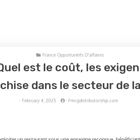
France Opportunités D'affaires
Quel est le coût, les exige
chise dans le secteur de l
-
February 4, 2025
-
Fmcgdistributorship.com
ploiter un restaurant sous une enseigne reconnue, bénéficiant a