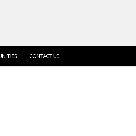
Get Business Investment Opportunities
Info for USA , UK, India
NITIES
CONTACT US